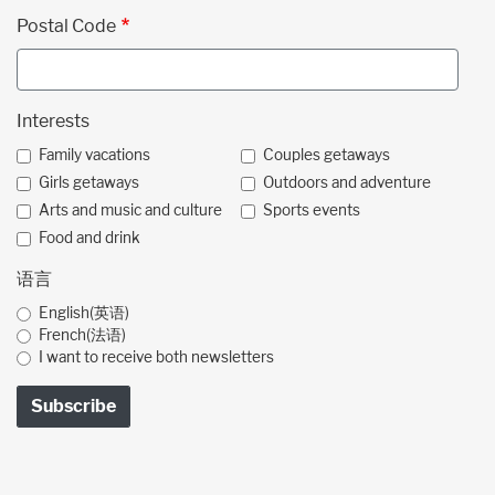
Postal Code
Interests
Family vacations
Couples getaways
Girls getaways
Outdoors and adventure
Arts and music and culture
Sports events
Food and drink
语言
English(英语)
French(法语)
I want to receive both newsletters