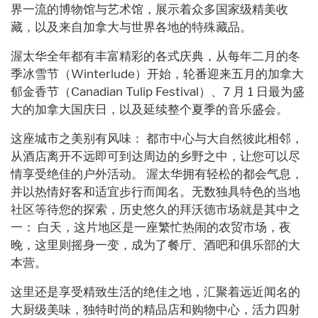
界一流的博物馆与艺术馆，展示着众多国家级精美收
藏，以及来自加拿大与世界各地的特殊藏品。
渥太华全年都有丰富精彩的各式庆典，从每年二月的冬
季冰雪节（Winterlude）开始，轮番迎来五月的加拿大
郁金香节（Canadian Tulip Festival）、7 月 1 日最为盛
大的加拿大国庆日，以及延续整个夏季的音乐盛会。
这座城市之美别有风味： 都市中心与大自然彼此相邻，
从酒店离开不远即可到达周边的乡野之中，让您可以尽
情享受绝佳的户外活动。 渥太华拥有轻松的都会气息，
并以热情好客和适宜步行而闻名。无数独具特色的当地
社区等待您的探索，历史悠久的拜沃德市场就是其中之
一： 白天，这片地区是一座繁忙热闹的农贸市场，夜
晚，这里则摇身一变，成为了餐厅、酒吧和俱乐部的大
本营。
这里还是享受精致生活的绝佳之地，汇聚着远近闻名的
大厨级美味，独特时尚的精品店和购物中心，活力四射