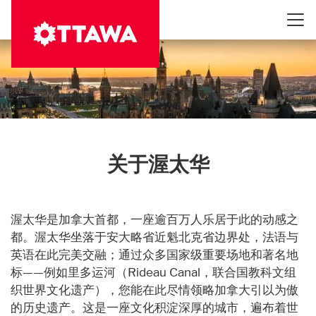
跳
转
到
主
要
内
容
关于渥太华
渥太华是加拿大首都，一座逾百万人乐居于此的动感之
都。渥太华坐落于安大略省近魁北克省边界处，法语与
英语在此完美交融；通过众多国家级重要场地和著名地
标——例如里多运河（Rideau Canal，联合国教科文组
织世界文化遗产），您能在此尽情领略加拿大引以为傲
的历史遗产。这是一座文化积淀深厚的城市，遍布着世