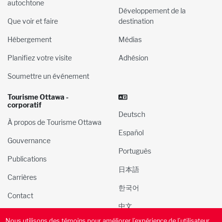
autochtone
Développement de la
Que voir et faire
destination
Hébergement
Médias
Planifiez votre visite
Adhésion
Soumettre un événement
Tourisme Ottawa -
corporatif
Deutsch
À propos de Tourisme Ottawa
Español
Gouvernance
Português
Publications
日本語
Carrières
한국어
Contact
中文
Nous utilisons des témoins pour améliorer l’expérience de l’utilisateur