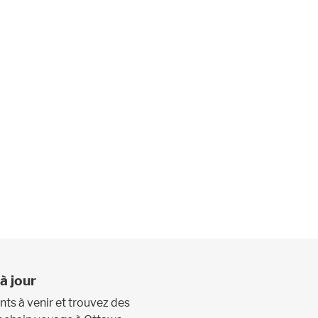
se tab to access list and arrow keys to navigate and Ent
à jour
s à venir et trouvez des