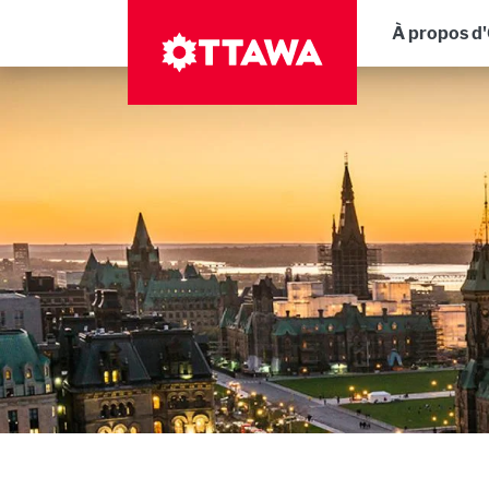
Aller
Navig
À propos d
au
contenu
principal