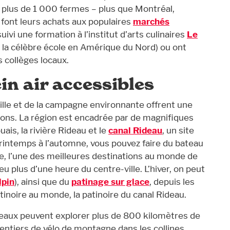
 plus de 1 000 fermes – plus que Montréal,
 font leurs achats aux populaires
marchés
ivi une formation à l’institut d’arts culinaires
Le
e la célèbre école en Amérique du Nord) ou ont
 collèges locaux.
ein air accessibles
ille et de la campagne environnante offrent une
isons. La région est encadrée par de magnifiques
uais, la rivière Rideau et le
canal Rideau
, un site
intemps à l’automne, vous pouvez faire du bateau
e, l’une des meilleures destinations au monde de
u plus d’une heure du centre-ville. L’hiver, on peut
lpin
), ainsi que du
patinage sur glace
, depuis les
atinoire au monde, la patinoire du canal Rideau.
veaux peuvent explorer plus de 800 kilomètres de
sentiers de vélo de montagne dans les collines