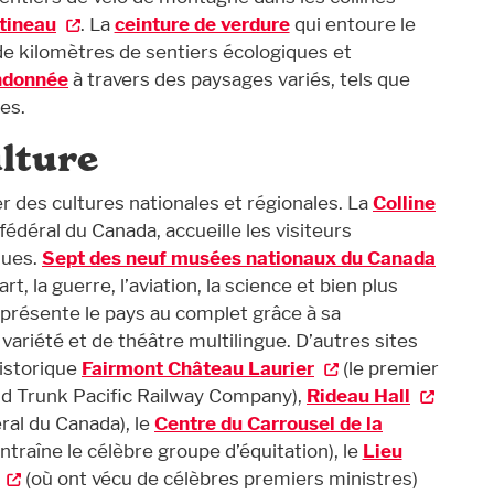
atineau
. La
ceinture de verdure
qui entoure le
de kilomètres de sentiers écologiques et
andonnée
à travers des paysages variés, tels que
es.
ulture
r des cultures nationales et régionales. La
Colline
édéral du Canada, accueille les visiteurs
ques.
Sept des neuf musées nationaux du Canada
rt, la guerre, l’aviation, la science et bien plus
présente le pays au complet grâce à sa
ariété et de théâtre multilingue. D’autres sites
historique
Fairmont Château Laurier
(le premier
and Trunk Pacific Railway Company),
Rideau Hall
ral du Canada), le
Centre du Carrousel de la
ntraîne le célèbre groupe d’équitation), le
Lieu
(où ont vécu de célèbres premiers ministres)