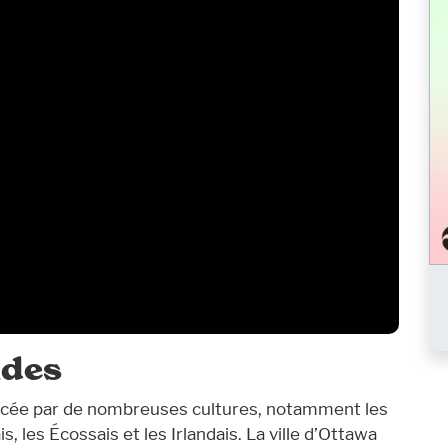
ndes
uencée par de nombreuses cultures, notamment les
s, les Écossais et les Irlandais. La ville d’Ottawa