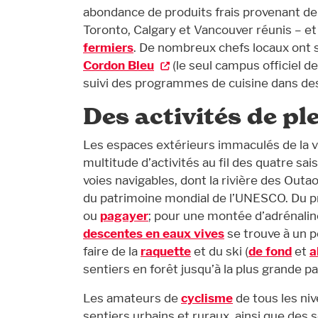
abondance de produits frais provenant de
Toronto, Calgary et Vancouver réunis – et
fermiers
. De nombreux chefs locaux ont su
Cordon Bleu
(le seul campus officiel d
suivi des programmes de cuisine dans des
Des activités de pl
Les espaces extérieurs immaculés de la v
multitude d’activités au fil des quatre sa
voies navigables, dont la rivière des Outao
du patrimoine mondial de l’UNESCO. Du pr
ou
pagayer
; pour une montée d’adrénalin
descentes en eaux vives
se trouve à un pe
faire de la
raquette
et du ski (
de fond
et
a
sentiers en forêt jusqu’à la plus grande p
Les amateurs de
cyclisme
de tous les ni
sentiers urbains et ruraux, ainsi que des 