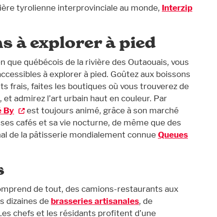
mière tyrolienne interprovinciale au monde,
Interzip
s à explorer à pied
en que québécois de la rivière des Outaouais, vous
accessibles à explorer à pied. Goûtez aux boissons
its frais, faites les boutiques où vous trouverez de
et admirez l’art urbain haut en couleur. Par
 By
est toujours animé, grâce à son marché
, ses cafés et sa vie nocturne, de même que des
nal de la pâtisserie mondialement connue
Queues
s
omprend de tout, des camions-restaurants aux
s dizaines de
brasseries artisanales
, de
 Les chefs et les résidants profitent d’une