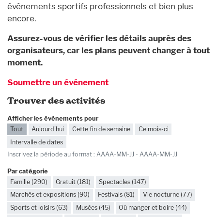
événements sportifs professionnels et bien plus
encore.
Assurez-vous de vérifier les détails auprès des
organisateurs, car les plans peuvent changer à tout
moment.
Soumettre un événement
Trouver des activités
Afficher les événements pour
Tout
Aujourd'hui
Cette fin de semaine
Ce mois-ci
Intervalle de dates
Dates
Inscrivez la période au format : AAAA-MM-JJ - AAAA-MM-JJ
Par catégorie
Famille (290)
Gratuit (181)
Spectacles (147)
Marchés et expositions (90)
Festivals (81)
Vie nocturne (77)
Sports et loisirs (63)
Musées (45)
Où manger et boire (44)