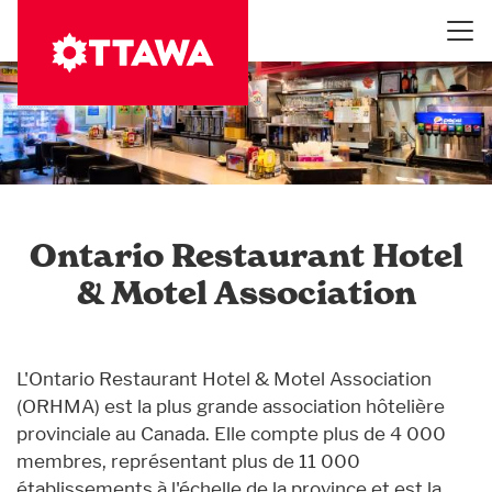
Aller
au
contenu
principal
Ontario Restaurant Hotel
& Motel Association
L'Ontario Restaurant Hotel & Motel Association
(ORHMA) est la plus grande association hôtelière
provinciale au Canada. Elle compte plus de 4 000
membres, représentant plus de 11 000
établissements à l'échelle de la province et est la