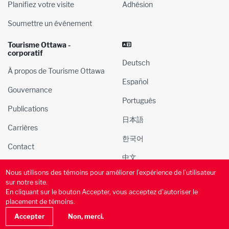
Planifiez votre visite
Adhésion
Soumettre un événement
Tourisme Ottawa -
corporatif
Deutsch
À propos de Tourisme Ottawa
Español
Gouvernance
Português
Publications
日本語
Carrières
한국어
Contact
中文
Nous utilisons des témoins pour améliorer l’expérience de l’utilisateur
© 2000-2025 l’Administration du tourisme et des congres
sur notre site.
d’Ottawa, Inc. Tous droits réservés.
En cliquant sur le bouton Accepter, vous acceptez d'autoriser le
placement de témoins.
Politique de confidentialité
Conditions d’utilisation
Accepter
Non, merci.
Politique des médias sociaux