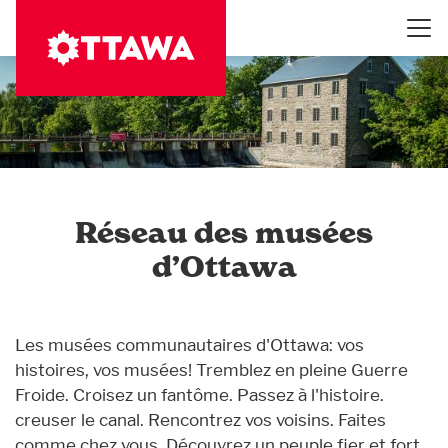
Aller
au
contenu
principal
Réseau des musées
d’Ottawa
Les musées communautaires d'Ottawa: vos
histoires, vos musées! Tremblez en pleine Guerre
Froide. Croisez un fantôme. Passez à l'histoire.
creuser le canal. Rencontrez vos voisins. Faites
comme chez vous. Découvrez un peuple fier et fort.