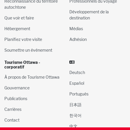
Reconnaissance du territoire
Professionnels du voyage
autochtone
Développement de la
Que voir et faire
destination
Hébergement
Médias
Planifiez votre visite
Adhésion
Soumettre un événement
Tourisme Ottawa -
corporatif
Deutsch
À propos de Tourisme Ottawa
Español
Gouvernance
Português
Publications
日本語
Carrières
한국어
Contact
中文