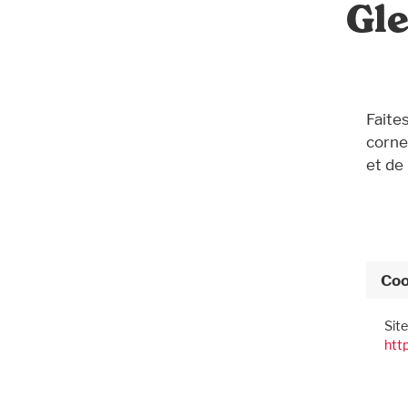
Gl
Faite
corne
et de 
Coo
Sit
htt