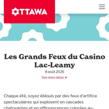
Aller
au
contenu
principal
Les Grands Feux du Casino
Lac-Leamy
8 août 2026
See more dates ▼
Chaque été, soyez éblouis par des feux d'artifice
spectaculaires qui explosent en cascades
chatoyantes et en efflorescences colorées au-