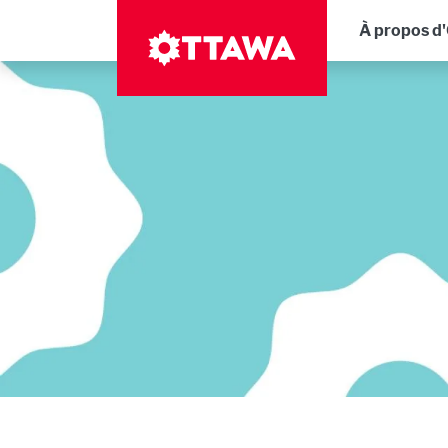
Aller
Navig
À propos d
au
contenu
principal