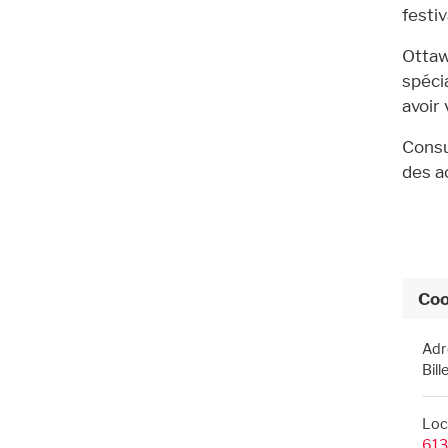
festiv
Ottaw
spéci
avoir
Consu
des ac
Coo
Adr
Bill
Loc
613