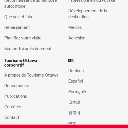
Reconnaissance du territoire
Professionnels du voyage
autochtone
Développement de la
Que voir et faire
destination
Hébergement
Médias
Planifiez votre visite
Adhésion
Soumettre un événement
Tourisme Ottawa -
corporatif
Deutsch
À propos de Tourisme Ottawa
Español
Gouvernance
Português
Publications
日本語
Carrières
한국어
Contact
中文