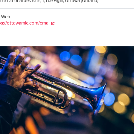
re national des Arts, 1, rue Elgin, Ottawa (Ontario)
e Web
ps://ottawamic.com/cma