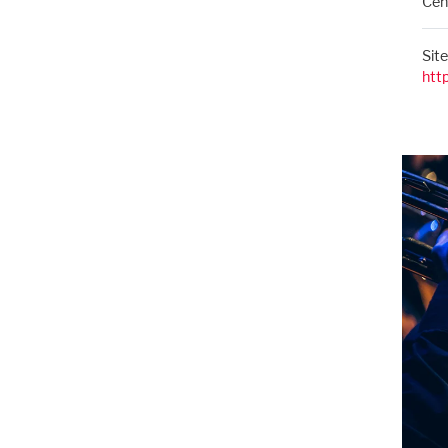
Cent
Sit
htt