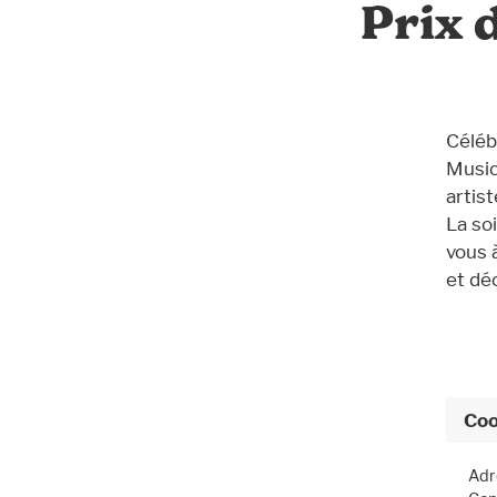
Prix 
Céléb
Music
artist
La so
vous 
et dé
Coo
Adr