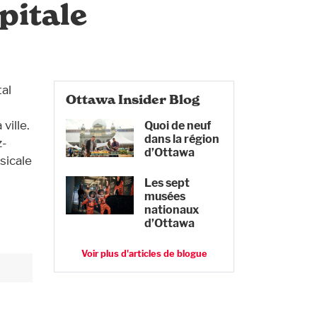
pitale
al
Ottawa Insider Blog
ville.
Quoi de neuf
dans la région
z-
d’Ottawa
sicale
Les sept
musées
nationaux
d’Ottawa
Voir plus d'articles de blogue