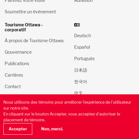
Planifiez votre visite
Adhésion
Soumettre un événement
Tourisme Ottawa -
corporatif
Deutsch
À propos de Tourisme Ottawa
Español
Gouvernance
Português
Publications
日本語
Carrières
한국어
Contact
中文
Nous utilisons des témoins pour améliorer l’expérience de l’utilisateur
© 2000-2025 l’Administration du tourisme et des congres
sur notre site.
d’Ottawa, Inc. Tous droits réservés.
En cliquant sur le bouton Accepter, vous acceptez d'autoriser le
placement de témoins.
Politique de confidentialité
Conditions d’utilisation
Accepter
Non, merci.
Politique des médias sociaux