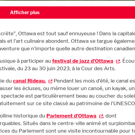
Afficher plus
rète", Ottawa est tout sauf ennuyeuse ! Dans la capital
tivals et l'art culinaire abondent. Ottawa se targue égalem
d'aventure que n'importe quelle autre destination canadie
usique à participer au
festival de jazz d'Ottawa
. Écou
stivale, du 23 au 30 juin 2023, à la Cour des Arts.
gie du
canal Rideau.
Pendant les mois d'été, le canal es
 passer les écluses, ou même louer un canoë, un kayak, un
e spectacle est particulièrement beau au coucher du solei
atuitement sur ce site classé au patrimoine de l'UNESCO
olline historique du
Parlement d'Ottawa
, dont
arquables. Situés dans le centre-ville animé et surplomban
ifices du Parlement sont une visite incontournable pour 