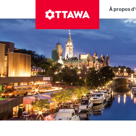
Aller
Navig
À propos d
au
contenu
principal