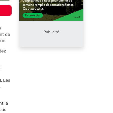
e
Publicité
ent de
nne.
tez
t
l. Les
.
t la
tous