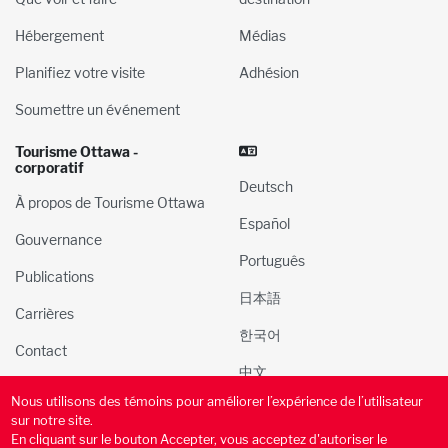
Hébergement
Médias
Planifiez votre visite
Adhésion
Soumettre un événement
Tourisme Ottawa -
corporatif
Deutsch
À propos de Tourisme Ottawa
Español
Gouvernance
Português
Publications
日本語
Carrières
한국어
Contact
中文
Nous utilisons des témoins pour améliorer l’expérience de l’utilisateur
© 2000-2025 l’Administration du tourisme et des congres
sur notre site.
d’Ottawa, Inc. Tous droits réservés.
En cliquant sur le bouton Accepter, vous acceptez d'autoriser le