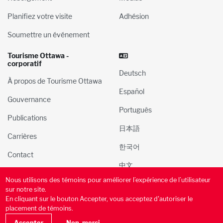
Planifiez votre visite
Adhésion
Soumettre un événement
Tourisme Ottawa -
corporatif
Deutsch
À propos de Tourisme Ottawa
Español
Gouvernance
Português
Publications
日本語
Carrières
한국어
Contact
中文
Nous utilisons des témoins pour améliorer l’expérience de l’utilisateur
© 2000-2025 l’Administration du tourisme et des congres
sur notre site.
d’Ottawa, Inc. Tous droits réservés.
En cliquant sur le bouton Accepter, vous acceptez d'autoriser le
placement de témoins.
Politique de confidentialité
Conditions d’utilisation
Accepter
Non, merci.