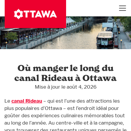
Aller
au
contenu
principal
Où manger le long du
canal Rideau à Ottawa
Mise à jour le août 4, 2026
Le
canal Rideau
– qui est l’une des attractions les
plus populaires d’Ottawa – est l’endroit idéal pour
goûter des expériences culinaires mémorables tout
au long de l’année. Au centre-ville et à la campagne,
vous trouverez des restaurants uniques parsemés le