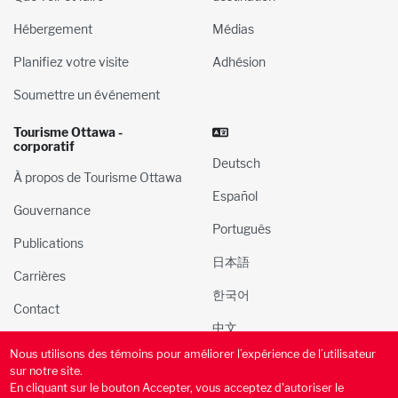
Hébergement
Médias
Planifiez votre visite
Adhésion
Soumettre un événement
Tourisme Ottawa -
corporatif
Deutsch
À propos de Tourisme Ottawa
Español
Gouvernance
Português
Publications
日本語
Carrières
한국어
Contact
中文
Nous utilisons des témoins pour améliorer l’expérience de l’utilisateur
© 2000-2025 l’Administration du tourisme et des congres
sur notre site.
d’Ottawa, Inc. Tous droits réservés.
En cliquant sur le bouton Accepter, vous acceptez d'autoriser le