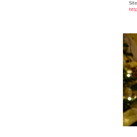
Sit
htt