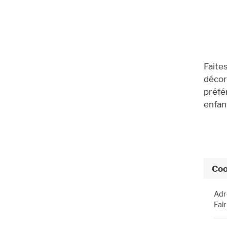
Faite
décor
préfé
enfant
Coo
Adr
Fai