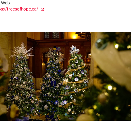
e Web
ps://treesofhope.ca/