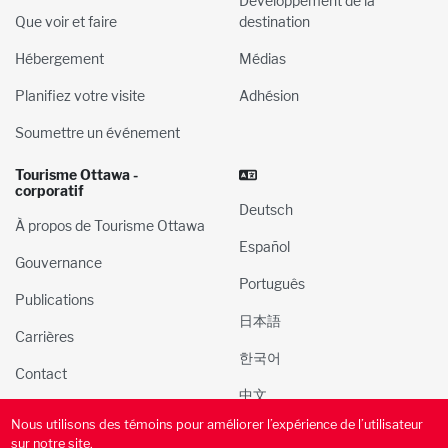
Développement de la
Que voir et faire
destination
Hébergement
Médias
Planifiez votre visite
Adhésion
Soumettre un événement
Tourisme Ottawa -
corporatif
Deutsch
À propos de Tourisme Ottawa
Español
Gouvernance
Português
Publications
日本語
Carrières
한국어
Contact
中文
Nous utilisons des témoins pour améliorer l’expérience de l’utilisateur
© 2000-2025 l’Administration du tourisme et des congres
sur notre site.