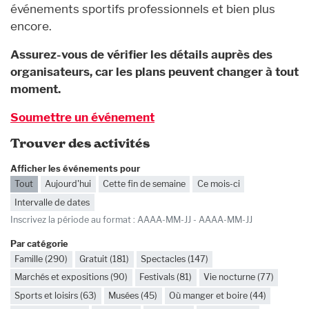
événements sportifs professionnels et bien plus
encore.
Assurez-vous de vérifier les détails auprès des
organisateurs, car les plans peuvent changer à tout
moment.
Soumettre un événement
Trouver des activités
Afficher les événements pour
Tout
Aujourd'hui
Cette fin de semaine
Ce mois-ci
Intervalle de dates
Dates
Inscrivez la période au format : AAAA-MM-JJ - AAAA-MM-JJ
Par catégorie
Famille (290)
Gratuit (181)
Spectacles (147)
Marchés et expositions (90)
Festivals (81)
Vie nocturne (77)
Sports et loisirs (63)
Musées (45)
Où manger et boire (44)