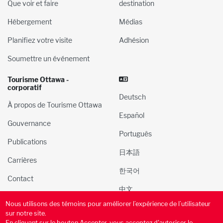
Que voir et faire
destination
Hébergement
Médias
Planifiez votre visite
Adhésion
Soumettre un événement
Tourisme Ottawa -
corporatif
Deutsch
À propos de Tourisme Ottawa
Español
Gouvernance
Português
Publications
日本語
Carrières
한국어
Contact
中文
Nous utilisons des témoins pour améliorer l’expérience de l’utilisateur
© 2000-2025 l’Administration du tourisme et des congres
sur notre site.
d’Ottawa, Inc. Tous droits réservés.
En cliquant sur le bouton Accepter, vous acceptez d'autoriser le