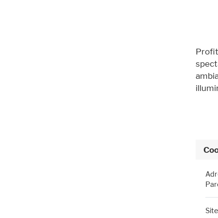
Profi
spect
ambia
illum
Coo
Adr
Par
Sit