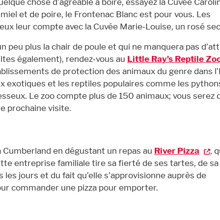
uelque chose d’agréable à boire, essayez la Cuvée Carolin
miel et de poire, le Frontenac Blanc est pour vous. Les
 eux leur compte avec la Cuvée Marie‑Louise, un rosé sec
n peu plus la chair de poule et qui ne manquera pas d’att
dultes également), rendez‑vous au
Little Ray’s Reptile Zo
tablissements de protection des animaux du genre dans l’
ux exotiques et les reptiles populaires comme les pythons
aresseux. Le zoo compte plus de 150 animaux; vous serez 
e prochaine visite.
à Cumberland en dégustant un repas au
River Pizza
, q
te entreprise familiale tire sa fierté de ses tartes, de sa
 les jours et du fait qu’elle s’approvisionne auprès de
pour commander une pizza pour emporter.