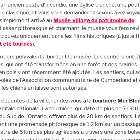
un ancien poste d’incendie, une église blanche, une peti
ie classique, et vous vous demanderez si vous avez voya
t simplement arrivé au
Musée‑village du patrimoine de
t assez pittoresque et charmant, le musée vous fera revi
trouvez uniquement dans les films historiques (à juste ti
t été tournés
).
entiers polyvalents, bordent le musée. Les sentiers ont é
, qui ont été transformées en une forêt et des prairies
en bois y ont récemment été ajoutés. Les sentiers, qui s
oles de l’Association communautaire de Cumberland et 
 les chiens en laisse sont autorisés.
réquentés de la ville, rendez‑vous à la
tourbière Mer Ble
apitale nationale. La tourbière, qui date de plus de 7 000
u Sud de l’Ontario, offrant plus de 20 km de sentiers. L
sent une promenade pittoresque de 1,2 km sur un passag
estre de 6 km des plus agréables à travers une zone bois
 surplombe la tourbière. Attendez‑vous à un changemen