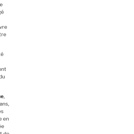
te
gé
vre
tre
té
ont
du
ue
,
 ans,
es
e en
ée
t de