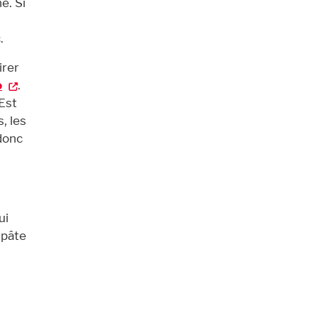
e. Si
.
irer
o
.
Est
, les
donc
ui
 pâte