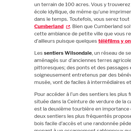
un terrain de 100 acres. Vous y trouverez 
école idyllique, de même qu’une imprimer
dans le temps. Toutefois, vous serez tou
Cumberland
. Bien que Cumberland soi
cette ambiance de petite ville que vous re
d’ailleurs puisque quelques
téléfilms y on
Les
sentiers Wilsondale
, un réseau de s
aménagés sur d’anciennes terres agricoles
pittoresques; des ponts et des passages 
soigneusement entretenus par des bénév
musée, vont de faciles à intermédiaires et
Pour accéder à l’un des sentiers les plus f
située dans la Ceinture de verdure de la c
est la deuxième tourbière en importance d
deux sentiers les plus fréquentés propo
bois facile d’accès et une randonnée péd
menant à un escarpement sablonneux qui