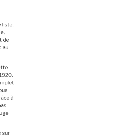
liste;
le,
t de
s au
ette
 1920.
omplet
vous
râce à
pas
ouge
s sur