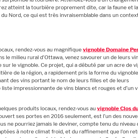
z atteint la tourbière proprement dite, car la faune et la
 du Nord, ce qui est très invraisemblable dans un contex
locaux, rendez‑vous au magnifique
vignoble Domaine Per
s le milieu rural d’Ottawa, venez savourer un de leurs vi
 sur le vignoble. Ce projet, qui a débuté par un acre de v
tière de la région, a rapidement pris la forme du vignobl
nant des vins portant le nom de leurs filles et de leurs
e liste impressionnante de vins blancs et rouges et d’un v
quelques produits locaux, rendez‑vous au
vignoble Clos d
nt ouvert ses portes en 2016 seulement, est l’un des nouv
ous ne pourriez jamais le deviner, compte tenu du niveau
aptées à notre climat froid, et du raffinement que l’on re