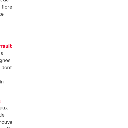
 flore
te
rault
ns
ignes
e dont
in
u
eaux
 de
trouve