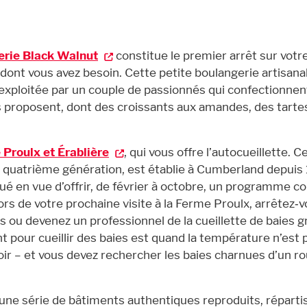
erie Black Walnut
constitue le premier arrêt sur votre 
s dont vous avez besoin. Cette petite boulangerie artisana
 exploitée par un couple de passionnés qui confectionnen
us proposent, dont des croissants aux amandes, des tarte
Proulx et Érablière
, qui vous offre l’autocueillette. C
la quatrième génération, est établie à Cumberland depuis
lué en vue d’offrir, de février à octobre, un programme c
ors de votre prochaine visite à la Ferme Proulx, arrêtez‑
s ou devenez un professionnel de la cueillette de baies g
t pour cueillir des baies est quand la température n’est 
oir – et vous devez rechercher les baies charnues d’un r
e une série de bâtiments authentiques reproduits, réparti