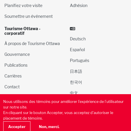
Planifiez votre visite
Adhésion
Soumettre un événement
Tourisme Ottawa -
corporatif
Deutsch
À propos de Tourisme Ottawa
Español
Gouvernance
Português
Publications
日本語
Carrières
한국어
Contact
中文
Nous utilisons des témoins pour améliorer l’expérience de l’utilisateur
© 2000-2025 l’Administration du tourisme et des congres
sur notre site.
d’Ottawa, Inc. Tous droits réservés.
En cliquant sur le bouton Accepter, vous acceptez d'autoriser le
placement de témoins.
Politique de confidentialité
Conditions d’utilisation
Accepter
Non, merci.
Politique des médias sociaux