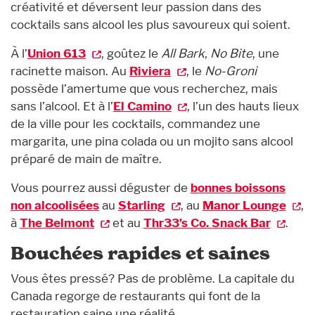
créativité et déversent leur passion dans des
cocktails sans alcool les plus savoureux qui soient.
À l’
Union 613
, goûtez le
All Bark, No Bite
, une
racinette maison. Au
Riviera
, le
No-Groni
possède l’amertume que vous recherchez, mais
sans l’alcool. Et à l’
El Camino
, l’un des hauts lieux
de la ville pour les cocktails, commandez une
margarita, une pina colada ou un mojito sans alcool
préparé de main de maître.
Vous pourrez aussi déguster de
bonnes boissons
non alcoolisées
au
Starling
, au
Manor Lounge
,
à
The Belmont
et au
Thr33’s Co. Snack Bar
.
Bouchées rapides et saines
Vous êtes pressé? Pas de problème. La capitale du
Canada regorge de restaurants qui font de la
restauration saine une réalité.