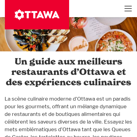
Aller
au
contenu
principal
Un guide aux meilleurs
restaurants d’Ottawa et
des expériences culinaires
La scène culinaire moderne d'Ottawa est un paradis
pour les gourmets, offrant un mélange dynamique
de restaurants et de boutiques alimentaires qui
célèbrent les saveurs diverses de la ville. Essayez les
mets emblématiques d’Ottawa tant que les Queues
de Castor, les tartelettes au beurre, les poutines