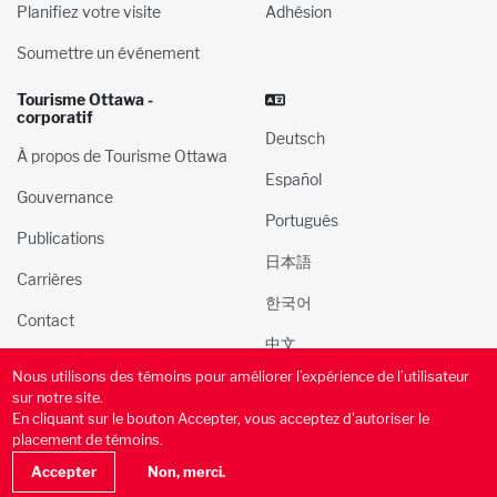
Planifiez votre visite
Adhésion
Soumettre un événement
Tourisme Ottawa -
corporatif
Deutsch
À propos de Tourisme Ottawa
Español
Gouvernance
Português
Publications
日本語
Carrières
한국어
Contact
中文
Nous utilisons des témoins pour améliorer l’expérience de l’utilisateur
© 2000-2025 l’Administration du tourisme et des congres
sur notre site.
d’Ottawa, Inc. Tous droits réservés.
En cliquant sur le bouton Accepter, vous acceptez d'autoriser le
placement de témoins.
Politique de confidentialité
Conditions d’utilisation
Accepter
Non, merci.
Politique des médias sociaux