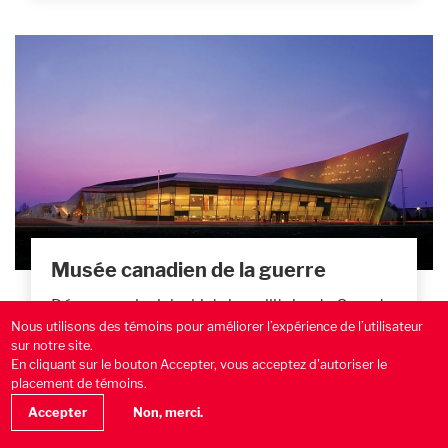
Musée canadien de la guerre
Découvrez la riche histoire militaire du Canada
Nous utilisons des témoins pour améliorer l’expérience de l’utilisateur
au Musée canadien de la guerre d’Ottawa
sur notre site.
grâce à des artefacts, des histoires
En cliquant sur le bouton Accepter, vous acceptez d'autoriser le
personnelles, des œuvres d’art, des photos et
placement de témoins.
des présentations interactives.
Accepter
Non, merci.