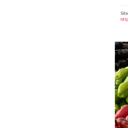
Sit
htt