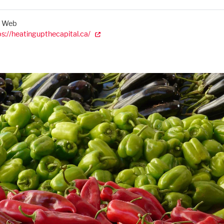
e Web
ps://heatingupthecapital.ca/