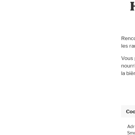
Renco
les r
Vous 
nourr
la biè
Coo
Adr
Smo