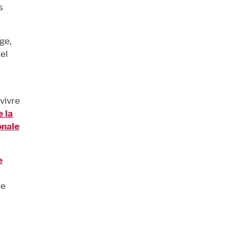
s
ge,
tel
vivre
e la
onale
e
se