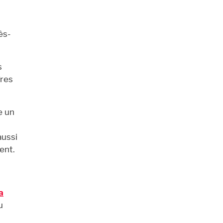
ès-
s
fres
e un
aussi
ent.
a
u