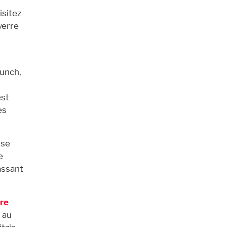
isitez
verre
runch,
st
es
 se
e
assant
re
au