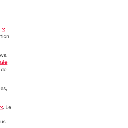
ction
awa.
sée
 de
les,
. Le
lus