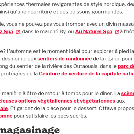
expériences thermales revigorantes de style nordique, de
ainsi qu’une nourriture et des boissons gourmandes.
lle, vous ne pouvez pas vous tromper avec un divin massa
z Spa
, dans le marché By, ou
Au Naturel Spa
à l’hô
? L’automne est le moment idéal pour explorer à pied la
’un des nombreux
sentiers de randonnée
de la région pour 
long du sentier de la rivière des Outaouais, dans le
parc d
s protégées de la
Ceinture de verdure de la capitale nati
de manière à être de retour à temps pour le dîner. La
scèn
cieuses options végétaliennes et végétariennes
aux
nale
. Et gardez de la place pour le dessert! Ottawa propo
tomne
pour satisfaire les becs sucrés.
 magasinage