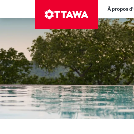
Aller
Navig
À propos d
au
contenu
principal