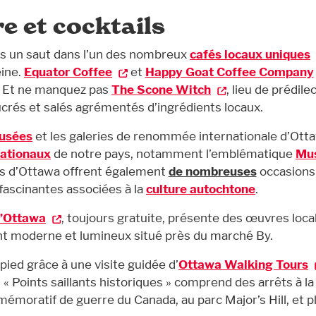
re et cocktails
tes un saut dans l’un des nombreux
cafés locaux uniques
éine.
Equator Coffee
et
Happy Goat Coffee Company
s. Et ne manquez pas
The Scone Witch
, lieu de prédile
ucrés et salés agrémentés d’ingrédients locaux.
usées
et les galeries de renommée internationale d’Ott
ationaux
de notre pays, notamment l’emblématique
Mu
s d’Ottawa offrent également
de nombreuses
occasions
fascinantes associées à la
culture autochtone
.
d’Ottawa
, toujours gratuite, présente des œuvres loca
nt moderne et lumineux situé près du marché By.
 pied grâce à une visite guidée d’
Ottawa Walking Tours
« Points saillants historiques » comprend des arrêts à la
oratif de guerre du Canada, au parc Major’s Hill, et p