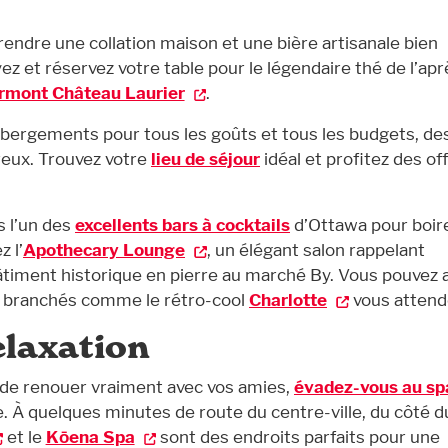
endre une collation maison et une bière artisanale bien
yez et réservez votre table pour le légendaire thé de l’apr
rmont Château Laurier
.
bergements pour tous les goûts et tous les budgets, de
reux. Trouvez votre
lieu de séjour
idéal et profitez des of
s l’un des
excellents bars à cocktails
d’Ottawa pour boir
 l’
Apothecary Lounge
, un élégant salon rappelant
bâtiment historique en pierre au marché By. Vous pouvez 
its branchés comme le rétro-cool
Charlotte
vous attend
elaxation
 de renouer vraiment avec vos amies,
évadez-vous au sp
. À quelques minutes de route du centre-ville, du côté d
et le
Kōena Spa
sont des endroits parfaits pour une